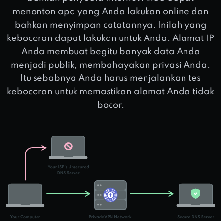
menonton apa yang Anda lakukan online dan
bahkan menyimpan catatannya. Inilah yang
kebocoran dapat lakukan untuk Anda. Alamat IP
Anda membuat begitu banyak data Anda
menjadi publik, membahayakan privasi Anda.
Itu sebabnya Anda harus menjalankan tes
kebocoran untuk memastikan alamat Anda tidak
bocor.