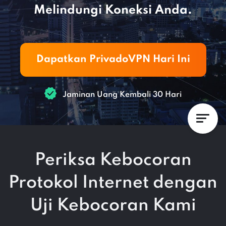
Melindungi Koneksi Anda.
Dapatkan PrivadoVPN Hari Ini
Jaminan Uang Kembali 30 Hari
Periksa Kebocoran
Protokol Internet dengan
Uji Kebocoran Kami