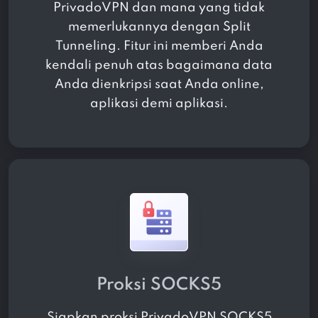
PrivadoVPN dan mana yang tidak
memerlukannya dengan Split
Tunneling. Fitur ini memberi Anda
kendali penuh atas bagaimana data
Anda dienkripsi saat Anda online,
aplikasi demi aplikasi.
Proksi SOCKS5
Siapkan proksi PrivadoVPN SOCKS5