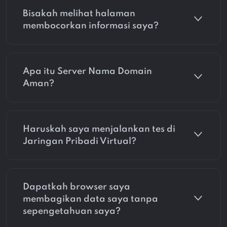
Bisakah melihat halaman
membocorkan informasi saya?
Apa itu Server Nama Domain
Aman?
Haruskah saya menjalankan tes di
Jaringan Pribadi Virtual?
Dapatkah browser saya
membagikan data saya tanpa
sepengetahuan saya?