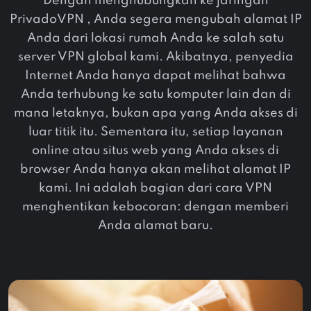
Dengan menghubungkan ke jaringan
PrivadoVPN , Anda segera mengubah alamat IP
Anda dari lokasi rumah Anda ke salah satu
server VPN global kami. Akibatnya, penyedia
Internet Anda hanya dapat melihat bahwa
Anda terhubung ke satu komputer lain dan di
mana letaknya, bukan apa yang Anda akses di
luar titik itu. Sementara itu, setiap layanan
online atau situs web yang Anda akses di
browser Anda hanya akan melihat alamat IP
kami. Ini adalah bagian dari cara VPN
menghentikan kebocoran: dengan memberi
Anda alamat baru.