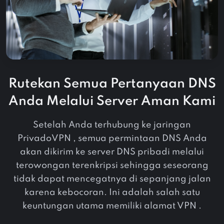
Rutekan Semua Pertanyaan DNS
Anda Melalui Server Aman Kami
Setelah Anda terhubung ke jaringan
PrivadoVPN , semua permintaan DNS Anda
akan dikirim ke server DNS pribadi melalui
terowongan terenkripsi sehingga seseorang
tidak dapat mencegatnya di sepanjang jalan
karena kebocoran. Ini adalah salah satu
keuntungan utama memiliki alamat VPN .