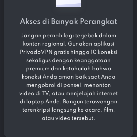
Akses di Banyak Perangkat
Jangan pernah lagi terjebak dalam
konten regional. Gunakan aplikasi
PrivadoVPN gratis hingga 10 koneksi
sekaligus dengan keanggotaan
premium dan ketahuilah bahwa
koneksi Anda aman baik saat Anda
mengobrol di ponsel, menonton
video di TV, atau menjelajah internet
di laptop Anda. Bangun terowongan
terenkripsi langsung ke acara, film,
atau video tersebut.