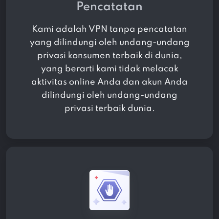
Pencatatan
Kami adalah VPN tanpa pencatatan
yang dilindungi oleh undang-undang
privasi konsumen terbaik di dunia,
yang berarti kami tidak melacak
aktivitas online Anda dan akun Anda
dilindungi oleh undang-undang
privasi terbaik dunia.