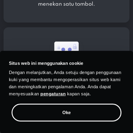
menekan satu tombol.
Situs web ini menggunakan cookie
Dengan melanjutkan, Anda setuju dengan penggunaan
Pengawasan orang tua
kuki yang membantu mengoperasikan situs web kami
dan meningkatkan pengalaman Anda. Anda dapat
Dengan Kontrol Orang Tua
menyesuaikan
pengaturan
kapan saja.
PrivadoVPN , Anda dapat
mengontrol situs media sosial mana
Oke
yang dapat diakses anak Anda,
melindungi mereka dari konten yang