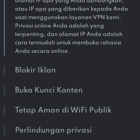
alamat IP apa yang Anda sambungkan,
atau IP apa yang diberikan kepada Anda
saat menggunakan layanan VPN kami.
Privasi online Anda adalah yang
terpenting, dan alamat IP Anda adalah
cara termudah untuk membuka rahasia
Anda secara online.
Blokir Iklan
Buka Kunci Konten
Tetap Aman di WiFi Publik
Perlindungan privasi