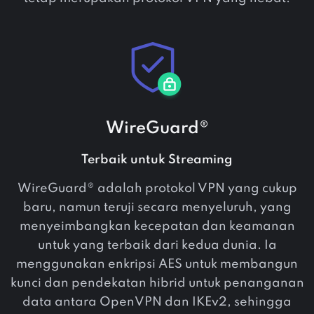
WireGuard®
Terbaik untuk Streaming
WireGuard® adalah protokol VPN yang cukup
baru, namun teruji secara menyeluruh, yang
menyeimbangkan kecepatan dan keamanan
untuk yang terbaik dari kedua dunia. Ia
menggunakan enkripsi AES untuk membangun
kunci dan pendekatan hibrid untuk penanganan
data antara OpenVPN dan IKEv2, sehingga