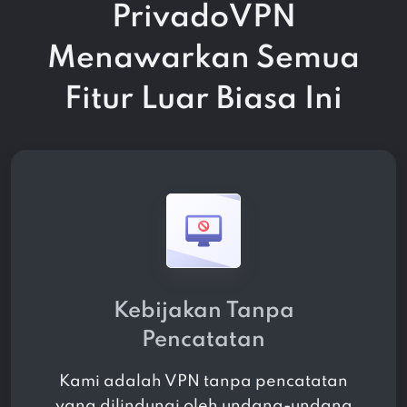
PrivadoVPN
Menawarkan Semua
Fitur Luar Biasa
Ini
Kebijakan Tanpa
Pencatatan
Kami adalah VPN tanpa pencatatan
yang dilindungi oleh undang-undang