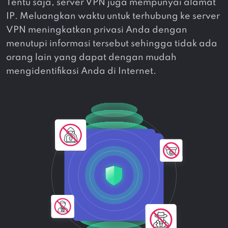
Tentu saja, server VPN juga mempunyai alamat
IP. Meluangkan waktu untuk terhubung ke server
VPN meningkatkan privasi Anda dengan
menutupi informasi tersebut sehingga tidak ada
orang lain yang dapat dengan mudah
mengidentifikasi Anda di Internet.