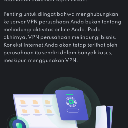
Penting untuk diingat bahwa menghubungkan
ke server VPN perusahaan Anda bukan tentang
melindungi aktivitas online Anda. Pada
akhirnya, VPN perusahaan melindungi bisnis.
Koneksi Internet Anda akan tetap terlihat oleh
perusahaan itu sendiri dalam banyak kasus,
meskipun menggunakan VPN.