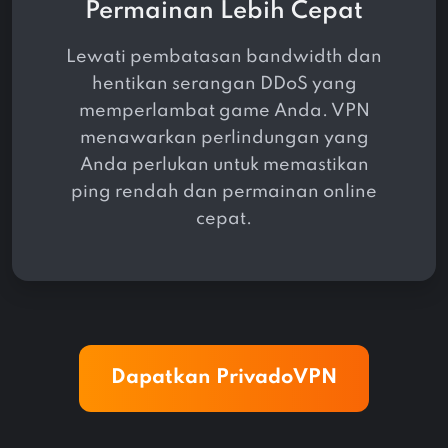
Permainan Lebih Cepat
Lewati pembatasan bandwidth dan
hentikan serangan DDoS yang
memperlambat game Anda. VPN
menawarkan perlindungan yang
Anda perlukan untuk memastikan
ping rendah dan permainan online
cepat.
Dapatkan PrivadoVPN