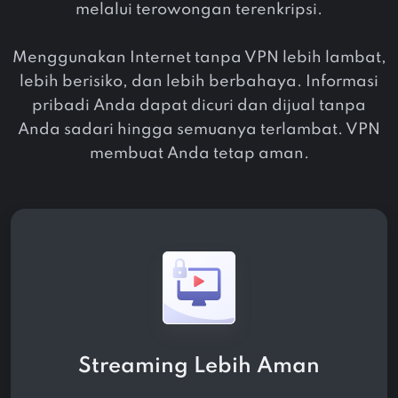
melalui terowongan terenkripsi.
Menggunakan Internet tanpa VPN lebih lambat,
lebih berisiko, dan lebih berbahaya. Informasi
pribadi Anda dapat dicuri dan dijual tanpa
Anda sadari hingga semuanya terlambat. VPN
membuat Anda tetap aman.
Streaming Lebih Aman