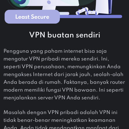
VPN buatan sendiri
Pengguna yang paham internet bisa saja
mengatur VPN pribadi mereka sendiri. Ini,
seperti VPN perusahaan, memungkinkan Anda
mengakses Internet dari jarak jauh, seolah-olah
Anda berada di rumah. Faktanya, banyak router
modern memiliki fungsi VPN bawaan. Ini seperti
menjalankan server VPN Anda sendiri.
Masalah dengan VPN pribadi adalah VPN ini
tidak benar-benar meningkatkan keamanan
Anda. Anda tidak mendapatkan manfaat dari