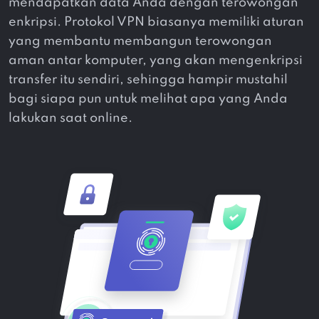
mendapatkan data Anda dengan terowongan
enkripsi. Protokol VPN biasanya memiliki aturan
yang membantu membangun terowongan
aman antar komputer, yang akan mengenkripsi
transfer itu sendiri, sehingga hampir mustahil
bagi siapa pun untuk melihat apa yang Anda
lakukan saat online.