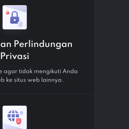
tan Perlindungan
Privasi
ie agar tidak mengikuti Anda
eb ke situs web lainnya.