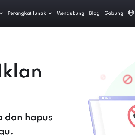
Perangkat lunak
Mendukung
Blog
Gabung
Iklan
a dan hapus
gu.