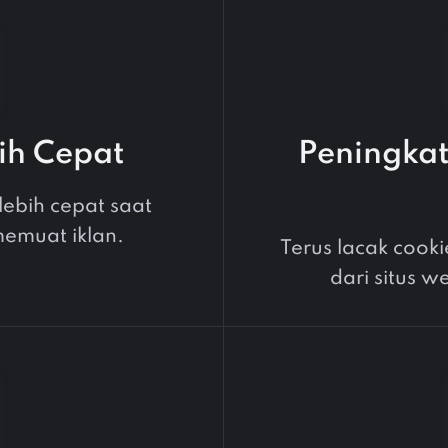
ih Cepat
Peningka
lebih cepat saat
memuat iklan.
Terus lacak cook
dari situs w