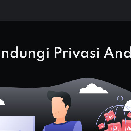
indungi Privasi An