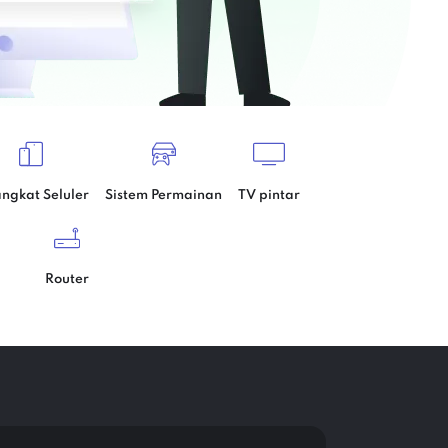
ngkat Seluler
Sistem Permainan
TV pintar
Router