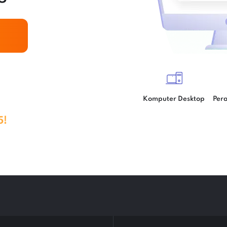
Komputer Desktop
Pera
5!