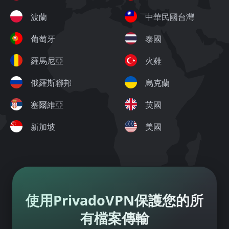
波蘭
中華民國台灣
葡萄牙
泰國
羅馬尼亞
火雞
俄羅斯聯邦
烏克蘭
塞爾維亞
英國
新加坡
美國
使用PrivadoVPN保護您的所
有檔案傳輸