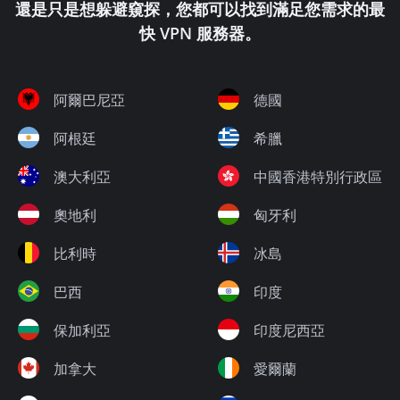
還是只是想躲避窺探，您都可以找到滿足您需求的最
快 VPN 服務器。
阿爾巴尼亞
德國
阿根廷
希臘
澳大利亞
中國香港特別行政區
奧地利
匈牙利
比利時
冰島
巴西
印度
保加利亞
印度尼西亞
加拿大
愛爾蘭