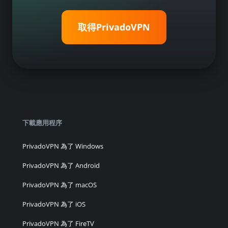
取得PrivadoVPN
下載應用程序
PrivadoVPN 為了 Windows
PrivadoVPN 為了 Android
PrivadoVPN 為了 macOS
PrivadoVPN 為了 iOS
PrivadoVPN 為了 FireTV