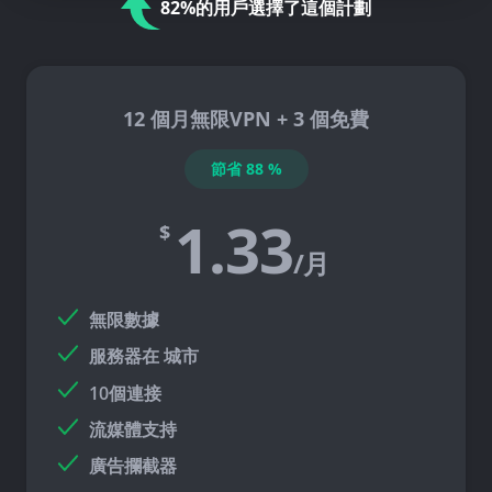
82%的用戶選擇了這個計劃
12 個月無限VPN + 3 個免費
節省
88
%
1.33
$
/月
無限數據
服務器在
城市
10個連接
流媒體支持
廣告攔截器