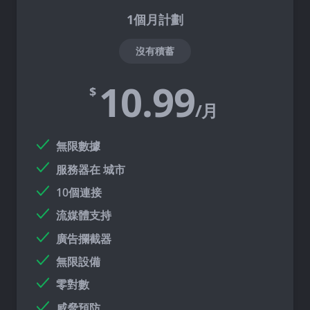
1個月計劃
沒有積蓄
10.99
$
/月
無限數據
服務器在
城市
10個連接
流媒體支持
廣告攔截器
無限設備
零對數
威脅預防