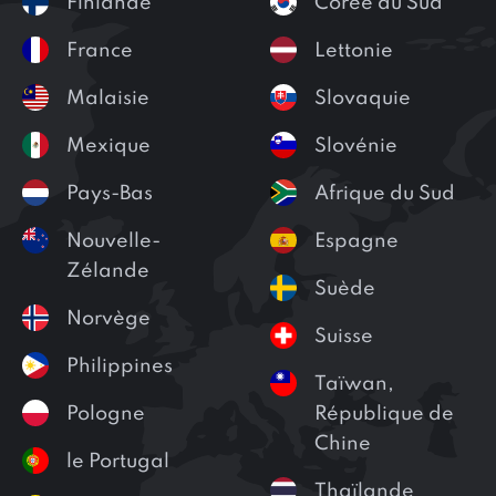
Finlande
Coree du Sud
France
Lettonie
Malaisie
Slovaquie
Mexique
Slovénie
Pays-Bas
Afrique du Sud
Nouvelle-
Espagne
Zélande
Suède
Norvège
Suisse
Philippines
Taïwan,
Pologne
République de
Chine
le Portugal
Thaïlande