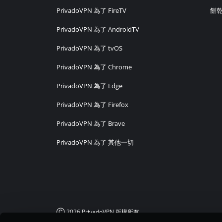
PrivadoVPN 為了 FireTV
餅
PrivadoVPN 為了 AndroidTV
PrivadoVPN 為了 tvOS
PrivadoVPN 為了 Chrome
PrivadoVPN 為了 Edge
PrivadoVPN 為了 Firefox
PrivadoVPN 為了 Brave
PrivadoVPN 為了 其他一切
Ⓒ
2026
PrivadoVPN 版權所有