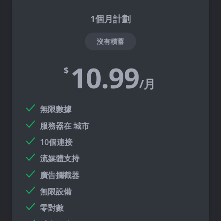
1個月計劃
沒有積蓄
10.99
$
/月
無限數據
服務器在
城市
10個連接
流媒體支持
廣告攔截器
無限設備
零對數