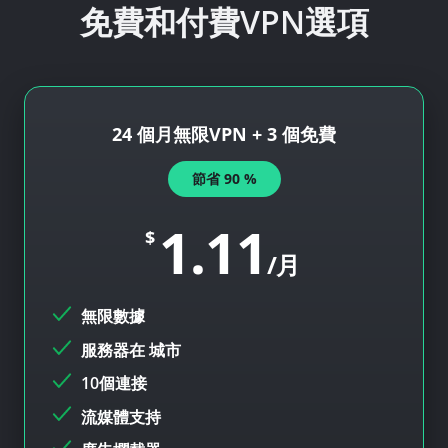
免費和付費VPN選項
24 個月無限VPN + 3 個免費
節省
90
%
1.11
$
/月
無限數據
服務器在
城市
10個連接
流媒體支持