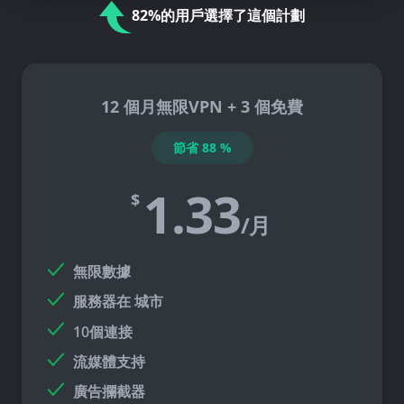
82%的用戶選擇了這個計劃
12 個月無限VPN + 3 個免費
節省
88
%
1.33
$
/月
無限數據
服務器在
城市
10個連接
流媒體支持
廣告攔截器