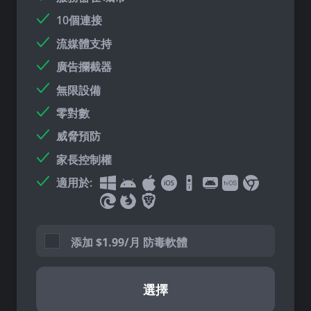
10個連接
流媒體支持
廣告攔截器
無限設備
零對數
威脅預防
家長控制權
適用於:
添加
$
1.99/月 防毒軟體
選擇