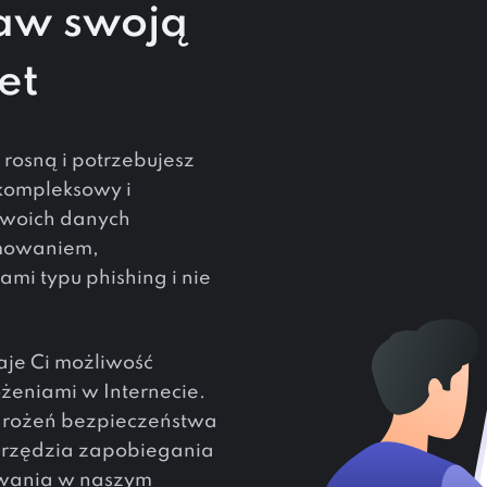
raw swoją
et
rosną i potrzebujesz
kompleksowy i
Twoich danych
mowaniem,
i typu phishing i nie
je Ci możliwość
żeniami w Internecie.
grożeń bezpieczeństwa
narzędzia zapobiegania
owania w naszym