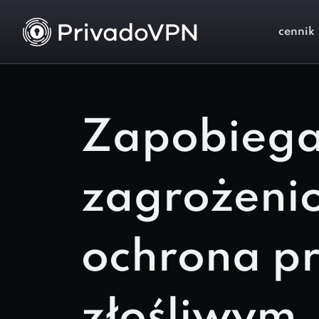
cennik
Zapobiega
zagrożeni
ochrona p
złośliwym