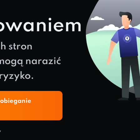
owaniem
h stron
 mogą narazić
ryzyko.
pobieganie
y