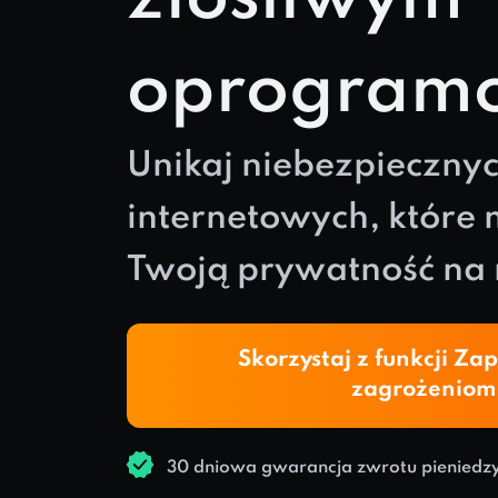
oprogram
Unikaj niebezpiecznyc
internetowych, które
Twoją prywatność na 
Skorzystaj z funkcji Za
zagrożeniom
30 dniowa gwarancja zwrotu pieniedz