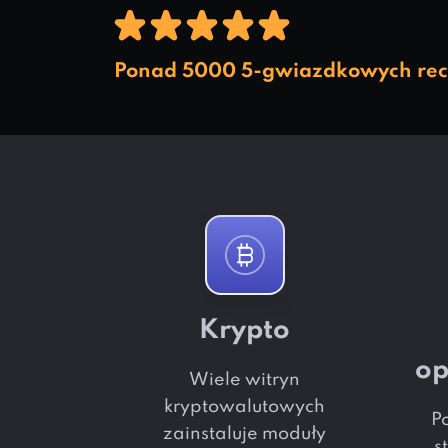
Ponad 5000 5-gwiazdkowych rece
Krypto
o
Wiele witryn
kryptowalutowych
P
zainstaluje moduły
s