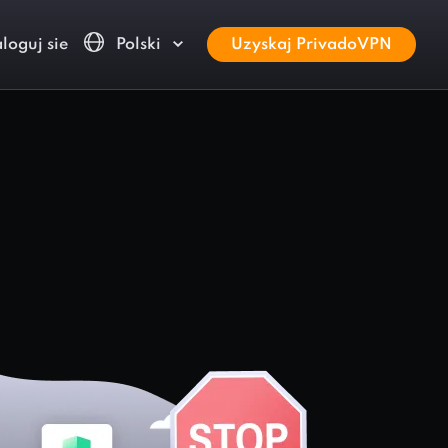
loguj sie
Polski
Uzyskaj PrivadoVPN