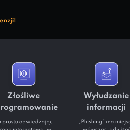
nzji!
Złośliwe
Wyłudzanie
programowanie
informacji
o prostu odwiedzając
„Phishing” ma miejs
tronę internetową, w
wówczas, gdy kto