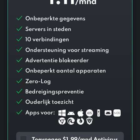
/mnd
Onbeperkte gegevens
Servers in
steden
10 verbindingen
Ondersteuning voor streaming
Advertentie blokeerder
Onbeperkt aantal apparaten
Zero-Log
Bedreigingspreventie
Ouderlijk toezicht
Apps voor:
Toevoegen
$
1.99/mnd Antivirus