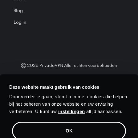
Blog
Log in
Ⓒ
2026
PrivadoVPN Alle rechten voorbehouden
"WireGuard®" en het "WireGuard®"-logo zijn geregistreerde
handelsmerken van Jason A. Donenfeld.
Deze website maakt gebruik van cookies
Door verder te gaan, stemt u in met cookies die helpen
bij het beheren van onze website en uw ervaring
verbeteren. U kunt uw
instellingen
altijd aanpassen.
Munteenheid
$ USD
OK