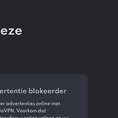
deze
s
ertentie blokeerder
er advertenties online met
doVPN. Voorkom dat