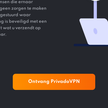
sen die ernaar
h geen zorgen te maken
t gestuurd waar
g is beveiligd met een
t wat u verzendt op
ar.
Ontvang PrivadoVPN