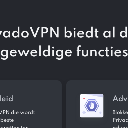
vadoVPN biedt al 
geweldige functie
leid
Adv
 VPN die wordt
Blokke
 beste
Priva