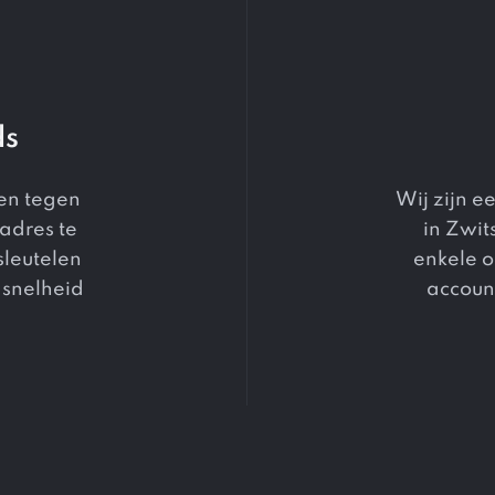
ds
en tegen
Wij zijn 
adres te
in Zwit
sleutelen
enkele o
 snelheid
accoun