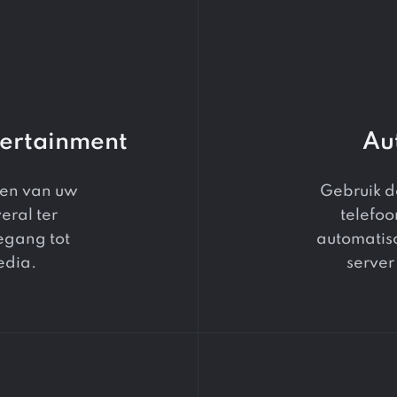
tertainment
Au
ten van uw
Gebruik d
eral ter
telefoo
egang tot
automatis
edia.
server