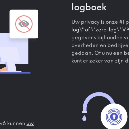
logboek
Uw privacy is onze #1 p
log\" of \"zero-log\" V
gegevens bijhouden van
overheden en bedrijven
gedaan. Of u nu een be
kunt er zeker van zijn
IPv6 kunnen
uw