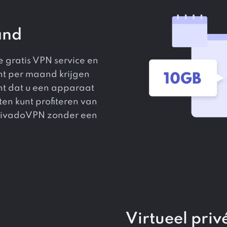
and
e gratis VPN service en
ht per maand krijgen
nt dat u een apparaat
en kunt profiteren van
PrivadoVPN zonder een
Virtueel pri