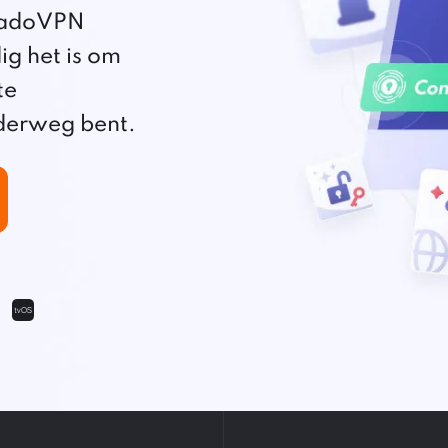
ivadoVPN
g het is om
te
nderweg bent.