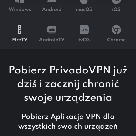
Windows
Android
macOS
iOS
FireTV
AndroidTV
tvOS
Chrome
Pobierz PrivadoVPN już
dziś i zacznij chronić
swoje urządzenia
Pobierz Aplikacja VPN dla
wszystkich swoich urządzeń