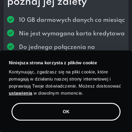
poznaj jej zalety
10 GB darmowych danych co miesiąc
Nie jest wymagana karta kredytowa
Do jednego połączenia na
nieograniczonej liczbie urządzeń
Niniejsza strona korzysta z plików cookie
Kontynuując, zgadzasz się na pliki cookie, które
Przejdź na plan premium,
aby uzyskać więcej
pomagają w działaniu naszej strony internetowej i
poprawiają Twoje doświadczenie. Możesz dostosować
danych, funkcji i połączeń.
ustawienia
w dowolnym momencie.
Pobierz PrivadoVPN już dziś i
OK
rozpocznij bezpłatny okres
próbny!