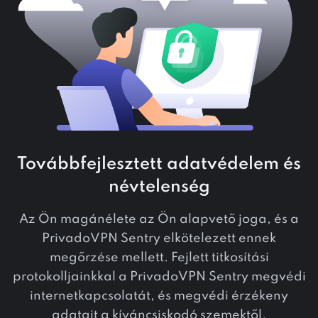
Továbbfejlesztett adatvédelem és
névtelenség
Az Ön magánélete az Ön alapvető joga, és a
PrivadoVPN Sentry elkötelezett ennek
megőrzése mellett. Fejlett titkosítási
protokolljainkkal a PrivadoVPN Sentry megvédi
internetkapcsolatát, és megvédi érzékeny
adatait a kíváncsiskodó szemektől.