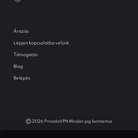
Árazás
Lépjen kapcsolatba velünk
Támogatás
Blog
Belépés
Ⓒ
2026
PrivadoVPN Minden jog fenntartva
A „WireGuard®” és a „WireGuard®” logó Jason A. Donenfeld