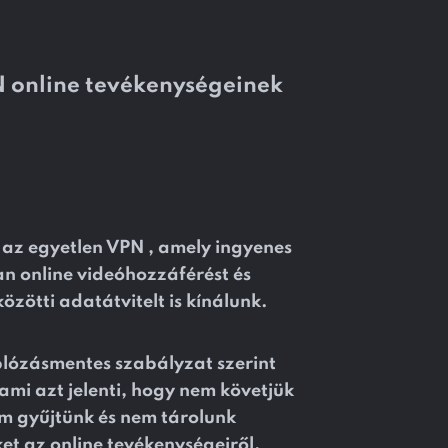
 online tevékenységeinek
.
az egyetlen VPN , amely ingyenes
 online videóhozzáférést és
zötti adatátvitelt is kínálunk.
lózásmentes szabályzat szerint
mi azt jelenti, hogy nem követjük
 gyűjtünk és nem tárolunk
ket az online tevékenységeiről.