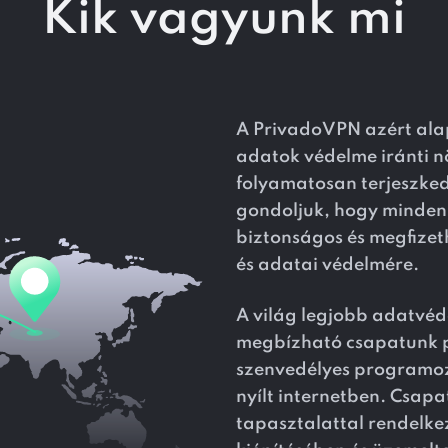
Kik vagyunk mi
A PrivadoVPN azért alap
adatok védelme iránti n
folyamatosan terjeszke
gondoljuk, hogy mindenk
biztonságos és megfizet
és adatai védelmére.
A világ legjobb adatvéd
megbízható csapatunk p
szenvedélyes programozó
nyílt internetben. Csapa
tapasztalattal rendelke