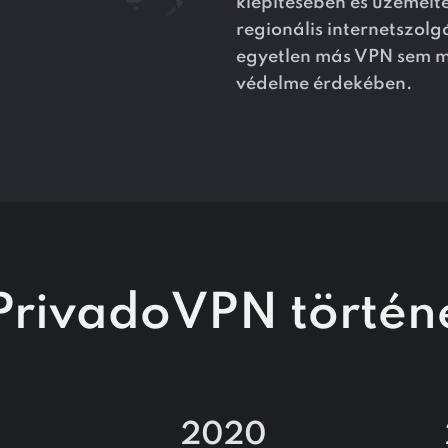
kiépítésében és üzemel
regionális internetszol
egyetlen más VPN sem mo
védelme érdekében.
PrivadoVPN történ
2020