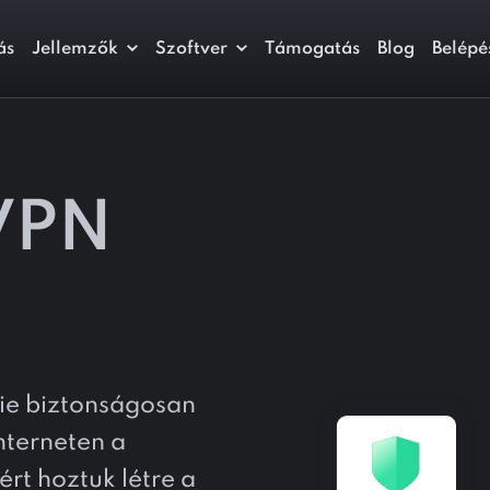
ás
Jellemzők
Szoftver
Támogatás
Blog
Belépé
VPN
nie biztonságosan
nterneten a
ért hoztuk létre a