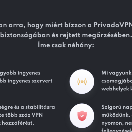
an arra, hogy miért bízzon a PrivadoVPN
biztonságában és rejtett megőrzésében
Íme csak néhány:
agyobb ingyenes
Mi vagyunk 
öbb ingyenes szervert
csomagjában
webhelyek kö
égre és a stabilitásra
Szigorú nap
rte több száz VPN
működünk, a
k hozzáférést.
nyomon, nem
feljegyzése