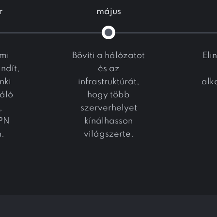
r
május
mi
Bővíti a hálózatot
Eli
indít,
és az
nki
infrastruktúrát,
alk
áló
hogy több
,
szerverhelyet
PN
kínálhasson
n.
világszerte.