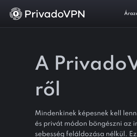
Áraz
A Privado
ről
Mindenkinek képesnek kell len
és privát módon böngészni az i
sebesség feláldozása nélkül. Ez