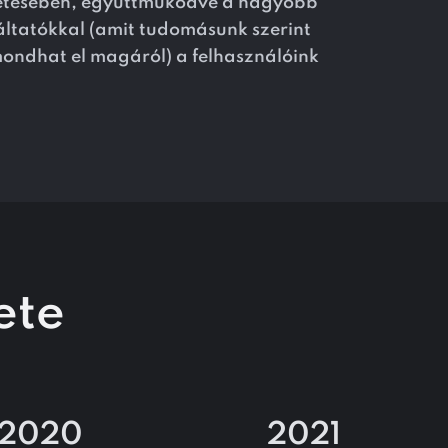
tetésében, együttműködve a nagyobb
gáltatókkal (amit tudomásunk szerint
ndhat el magáról) a felhasználóink ​​
ete
2020
2021