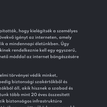
ították, hogy kielégítsék a személyes
övekvő igényt az interneten, amely
dik a mindennapi életünkben. Úgy
inek rendelkeznie kell egy egyszerű,
hető móddal az internet böngészésére
elmi törvényei védik minket,
edig biztonsági szakértőkből és
kból áll, akik hisznek a szabad és
tunk több mint 20 éves összesített
zik biztonságos infrastruktúra