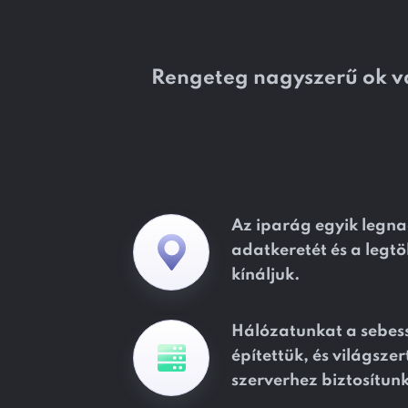
Rengeteg nagyszerű ok v
Az iparág egyik legn
adatkeretét és a legt
kínáljuk.
Hálózatunkat a sebess
építettük, és világsze
szerverhez biztosítun