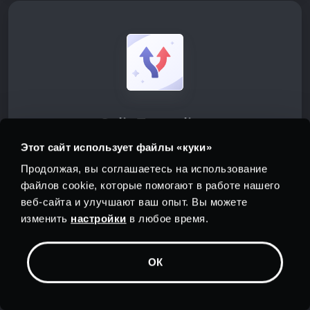
Split Tunneling
Этот сайт использует файлы «куки»
Решите, какие приложения получат
Продолжая, вы соглашаетесь на использование
полную защиту PrivadoVPN , а какие не
файлов cookie, которые помогают в работе нашего
нуждаются в ней с помощью Split
веб-сайта и улучшают ваш опыт. Вы можете
Tunneling. Эта функция дает вам полный
изменить
настройки
в любое время.
контроль над тем, как зашифрованный
ваши данные, пока вы находитесь в
ОК
сети, приложение за приложением.