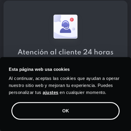
Atención al cliente 24 horas
al día, 7 días a la semana
Esta página web usa cookies
Obtenga la mejor atención al cliente
Al continuar, aceptas las cookies que ayudan a operar
de su clase por parte del equipo de
nuestro sitio web y mejoran tu experiencia. Puedes
soporte dedicado de PrivadoVPN .
personalizar tus
ajustes
en cualquier momento.
Estamos a tu disposición a cualquier
hora, todos los días del año, ya sea a
OK
través del chat o del correo
electrónico.