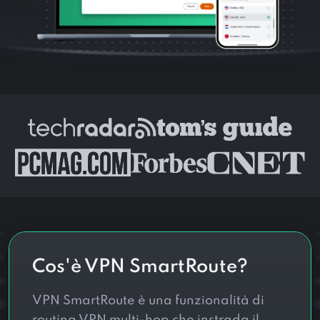
Cos'è VPN SmartRoute?
VPN SmartRoute è una funzionalità di
routing VPN multi-hop che instrada il