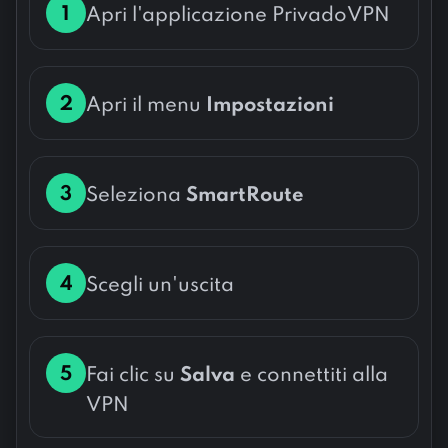
1
Apri l'applicazione PrivadoVPN
2
Apri il menu
Impostazioni
3
Seleziona
SmartRoute
4
Scegli un'uscita
5
Fai clic su
Salva
e connettiti alla
VPN