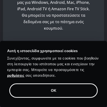
μας για Windows, Android, Mac, iPhone,
iPad, Android TV ή Amazon Fire TV Stick.
Θα μπορείτε να προστατεύσετε τα
δεδομένα σας με το πάτημα ενός
κουμπιού.
Αυτή η ιστοσελίδα χρησιμοποιεί cookies
Συνεχίζοντας, συμφωνείτε με τα cookies που βοηθούν
στη λειτουργία του ιστότοπου μας και ενισχύουν την
εμπειρία σας. Μπορείτε να προσαρμόσετε τις
ρυθμίσεις
σας οποτεδήποτε.
Γονικοί ελέγχοι
OK
Με το PrivadoVPN Parental Controls,
μπορείτε να ελέγχετε σε ποιους