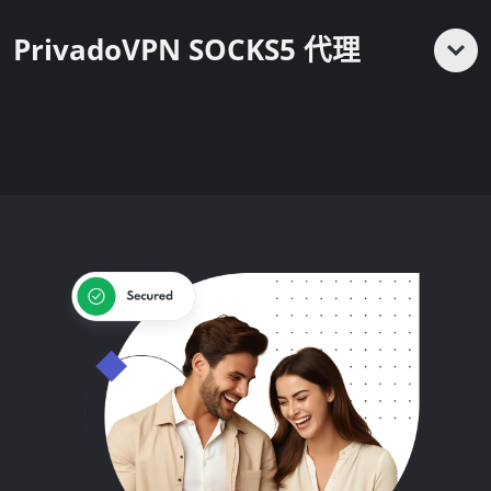
PrivadoVPN SOCKS5 代理